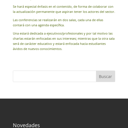
Se hará especial énfasis en el contenido, de forma de colaborar con
la actualización permanente que aspiran tener los actores del sector.
Las conferencias se realizarán en dos salas, cada una de ellas
contará con una agenda específica.
Una estará dedicada a ejecutivos/profesionales y por tal motivo las
charlas estarán enfocadas en sus intereses; mientras que la otra sala
será de carácter educativo y estará enfocada hacia estudiantes
ávidos de nuevos conocimientos.
Novedades