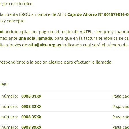
giro electrónico.
a la cuenta BROU a nombre de AITU
Caja de Ahorro Nº 001579816-
do y concepto.
ad
podrán optar por pago en el recibo de ANTEL, siempre y cuando 
a mediante
una sola llamada
, para que en la factura telefónica se 
ita a través de
aitu@aitu.org.uy
indicando cual será el número de t
respondiente a la opción elegida para efectuar la llamada
pago:
al número:
0908 31XX
Paga c
al número:
0908 32XX
Paga ca
al número:
0908 35XX
Paga ca
al número:
0908 39XX
Paga cad