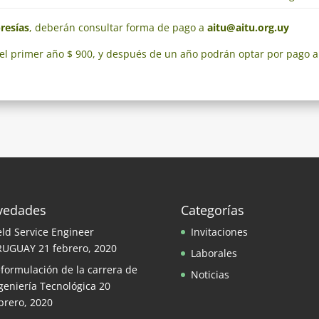
resías
, deberán consultar forma de pago a
aitu@aitu.org.uy
l primer año $ 900, y después de un año podrán optar por pago a
vedades
Categorías
eld Service Engineer
Invitaciones
RUGUAY
21 febrero, 2020
Laborales
formulación de la carrera de
Noticias
geniería Tecnológica
20
brero, 2020