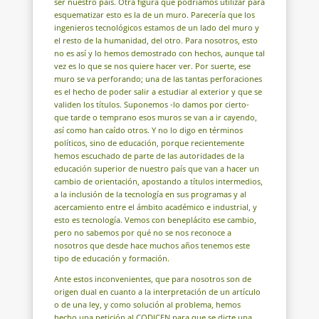
ser nuestro país. Otra figura que podríamos utilizar para
esquematizar esto es la de un muro. Parecería que los
ingenieros tecnológicos estamos de un lado del muro y
el resto de la humanidad, del otro. Para nosotros, esto
no es así y lo hemos demostrado con hechos, aunque tal
vez es lo que se nos quiere hacer ver. Por suerte, ese
muro se va perforando; una de las tantas perforaciones
es el hecho de poder salir a estudiar al exterior y que se
validen los títulos. Suponemos -lo damos por cierto-
que tarde o temprano esos muros se van a ir cayendo,
así como han caído otros. Y no lo digo en términos
políticos, sino de educación, porque recientemente
hemos escuchado de parte de las autoridades de la
educación superior de nuestro país que van a hacer un
cambio de orientación, apostando a títulos intermedios,
a la inclusión de la tecnología en sus programas y al
acercamiento entre el ámbito académico e industrial, y
esto es tecnología. Vemos con beneplácito ese cambio,
pero no sabemos por qué no se nos reconoce a
nosotros que desde hace muchos años tenemos este
tipo de educación y formación.
Ante estos inconvenientes, que para nosotros son de
origen dual en cuanto a la interpretación de un artículo
o de una ley, y como solución al problema, hemos
hecho una petición al CODICEN para que se dicte una