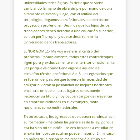
universidades tecnológicas. Es decir que se viene
cambiando la mano de obra simple por mano de obra
altamente calificada y luego, con el aditivo del
tecnológico, llegamos a profesionales, a obreros con
proyección profesional. Decimos que los hijos de los
trabajadores tienen derecho a una educación superior,
con un perfil propio, y que se desarrolle en la
Universidad de los trabajadores.
SEÑOR GÓMEZ.- Me voy a referir al centro del
problema. Paradojalmente, todos estos contratiempos
rigen pura y exclusivamente en el territorio nacional, tal
vez porque es donde tiene vigencia aquello del
escalafón técnico profesional A o B. Los egresados que
se fueron del país porque tuvieron la necesidad de
emigrar o vieron la posibilidad de mejores horizontes,
encontraron que en otros lugares se les puede
reconocer su título y hoy ocupan cargos de relevancia
en empresas radicadas en el extranjero, tanto
nacionales como multinacionales.
En otros casos, los egresados que desean continuar con
su formación -me caben las generales de la ley, porque
esa ha sido mi situación-, se ven forzados a estudiar en
el exterior, porque aquí no pueden hacerlo. En mi caso,
en países de la región se me reconoció el título sin