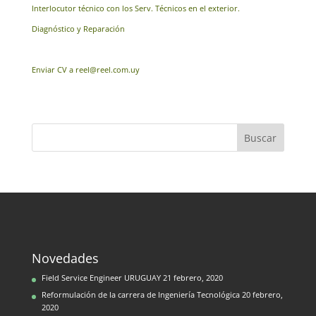
Interlocutor técnico con los Serv. Técnicos en el exterior.
Diagnóstico y Reparación
Enviar CV a reel@reel.com.uy
Novedades
Field Service Engineer URUGUAY
21 febrero, 2020
Reformulación de la carrera de Ingeniería Tecnológica
20 febrero,
2020