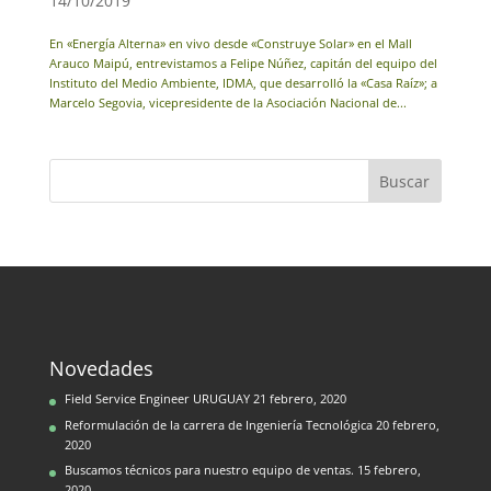
14/10/2019
En «Energía Alterna» en vivo desde «Construye Solar» en el Mall
Arauco Maipú, entrevistamos a Felipe Núñez, capitán del equipo del
Instituto del Medio Ambiente, IDMA, que desarrolló la «Casa Raíz»; a
Marcelo Segovia, vicepresidente de la Asociación Nacional de...
Novedades
Field Service Engineer URUGUAY
21 febrero, 2020
Reformulación de la carrera de Ingeniería Tecnológica
20 febrero,
2020
Buscamos técnicos para nuestro equipo de ventas.
15 febrero,
2020