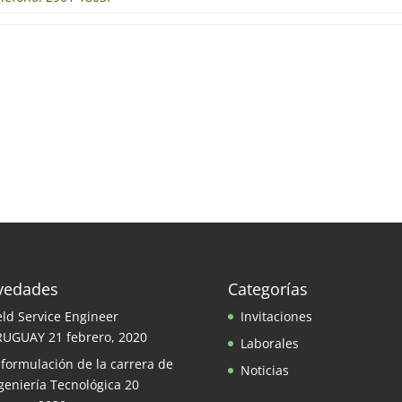
vedades
Categorías
eld Service Engineer
Invitaciones
RUGUAY
21 febrero, 2020
Laborales
formulación de la carrera de
Noticias
geniería Tecnológica
20