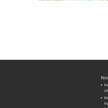
No
Fi
U
Re
In