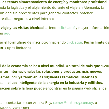
n los temas almacenamiento de energía y monitoreo profesional
da la logística y el alojamiento durante el viaje en Alemania
.
La
unidad sin precedentes para generar contactos, obtener
ealizar negocios a nivel internacional.
iaje y las visitas técnicas
haciendo
click aquí
y mayor informació
ran
aquí
.
gar el
formulario de inscripción
haciendo
click aquí
.
Fecha límite d
18
. Cupos limitados.
l de la economía solar a nivel mundial.
Un total de más que 1.20
tantes internacionales las soluciones y productos más nuevos
demás incluye también las siguientes temáticas: Baterías y
idad
, el uso inteligente de la energía en la industria y edificios,
mación sobre la feria puede encontrar
en la página web oficial de
a o contactarse con Annika Boy,
comex@ahkurug.com.uy
, o
eléfono: 2901 1803.