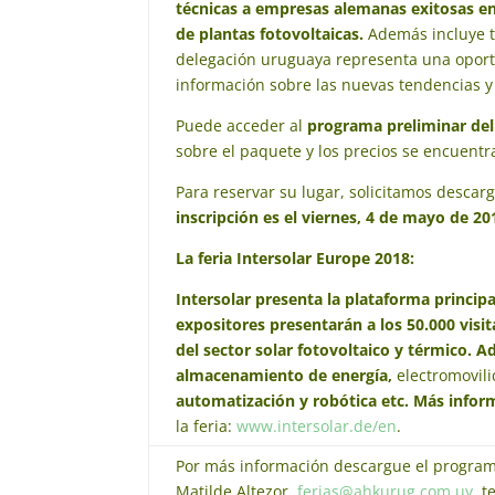
técnicas a empresas alemanas exitosas e
de plantas fotovoltaicas.
Además incluye to
delegación uruguaya representa una oport
información sobre las nuevas tendencias y r
Puede acceder al
programa preliminar del v
sobre el paquete y los precios se encuent
Para reservar su lugar, solicitamos descar
inscripción es el viernes, 4 de mayo de 20
La feria
Intersolar
Europe
2018:
Intersolar presenta la plataforma principa
expositores presentarán a los 50.000 visi
del
sector solar fotovoltaico y térmico
. A
almacenamiento de energía,
electromovil
automatización y robótica etc. Más infor
la feria:
www.intersolar.de/en
.
Por más información descargue el program
Matilde Altezor,
ferias@ahkurug.com.uy
, t