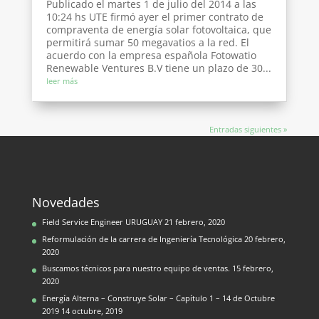
Publicado el martes 1 de julio del 2014 a las
10:24 hs UTE firmó ayer el primer contrato de
compraventa de energía solar fotovoltaica, que
permitirá sumar 50 megavatios a la red. El
acuerdo con la empresa española Fotowatio
Renewable Ventures B.V tiene un plazo de 30...
leer más
Entradas siguientes »
Novedades
Field Service Engineer URUGUAY
21 febrero, 2020
Reformulación de la carrera de Ingeniería Tecnológica
20 febrero,
2020
Buscamos técnicos para nuestro equipo de ventas.
15 febrero,
2020
Energía Alterna – Construye Solar – Capítulo 1 – 14 de Octubre
2019
14 octubre, 2019