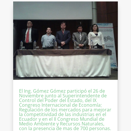
El Ing. Gómez Gómez participó el 26 de
Noviembre junto al Superintendente de
Control del Poder del Estado, del IX
Congreso Internacional de Economía:
Regulación de los mercados para mejorar
la competitividad de las industrias en el
Ecuador y en el II Congreso Mundial de
Medio Ambiente y Recursos Naturales,
con la presencia de mas de 700 personas.